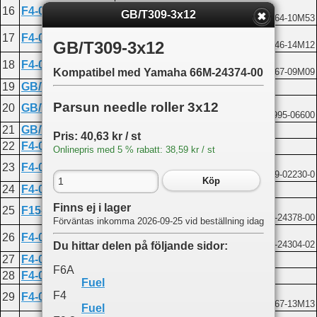
Nylon clamp B
16
F4-04000031-2
GB/T309-3x12
Kompatibel med Yamaha 90464-10M53
Hose E 5x10x260
17
F4-04000028
GB/T309-3x12
Kompatibel med Yamaha 90446-14M12
Clip spring B
18
F4-04000030
Kompatibel med Yamaha 90467-09M09
Kompatibel med Yamaha 66M-24374-00
19
GB/T93-6
Spring washer 6
Washer 6
Parsun needle roller 3x12
20
GB/T97.1-6
Kompatibel med Yamaha 92995-06600
21
GB/T5783-M6X30
Bolt M6x30
Pris: 40,63 kr / st
22
F4-05000008
PIPE, FUEL "D" (Φ10*Φ5*60)
Onlinepris med 5 % rabatt: 38,59 kr / st
Fuel filter assembly
23
F4-05000300
Kompatibel med Tohatsu 639-02230-0
Köp
24
F4-05000007
Hose C
Three way
Finns ej i lager
25
F15-05000011
Kompatibel med Yamaha 688-24378-00
Förväntas inkomma 2026-09-25 vid beställning idag
Fuel fitting assembly
26
F4-05000200
Kompatibel med Yamaha 6G1-24304-02
Du hittar delen på följande sidor:
27
F4-05000006
Hose B
F6A
28
F4-05000100
Fuel cock
Fuel
Clip spring A
F4
29
F4-05000010
Kompatibel med Yamaha 90467-13M13
Fuel