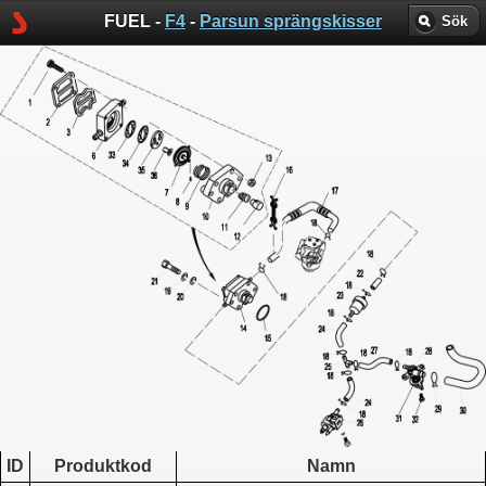
FUEL -
F4
-
Parsun sprängskisser
Sök
ID
Produktkod
Namn