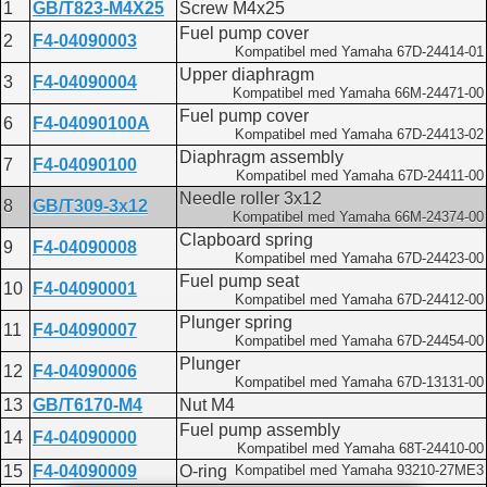
1
GB/T823-M4X25
Screw M4x25
Fuel pump cover
2
F4-04090003
Kompatibel med Yamaha 67D-24414-01
Upper diaphragm
3
F4-04090004
Kompatibel med Yamaha 66M-24471-00
Fuel pump cover
6
F4-04090100A
Kompatibel med Yamaha 67D-24413-02
Diaphragm assembly
7
F4-04090100
Kompatibel med Yamaha 67D-24411-00
Needle roller 3x12
8
GB/T309-3x12
Kompatibel med Yamaha 66M-24374-00
Clapboard spring
9
F4-04090008
Kompatibel med Yamaha 67D-24423-00
Fuel pump seat
10
F4-04090001
Kompatibel med Yamaha 67D-24412-00
Plunger spring
11
F4-04090007
Kompatibel med Yamaha 67D-24454-00
Plunger
12
F4-04090006
Kompatibel med Yamaha 67D-13131-00
13
GB/T6170-M4
Nut M4
Fuel pump assembly
14
F4-04090000
Kompatibel med Yamaha 68T-24410-00
15
F4-04090009
O-ring
Kompatibel med Yamaha 93210-27ME3