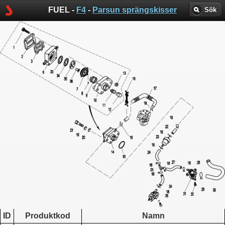
FUEL -
F4
-
Parsun sprängskisser
Sök
ID
Produktkod
Namn