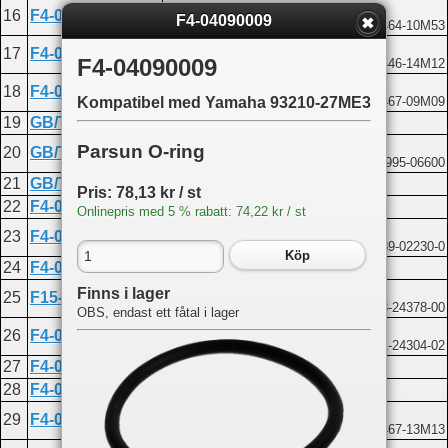
Nylon clamp B
16
F4-04000031-2
F4-04090009
Kompatibel med Yamaha 90464-10M53
Hose E 5x10x260
17
F4-04000028
F4-04090009
Kompatibel med Yamaha 90446-14M12
Clip spring B
18
F4-04000030
Kompatibel med Yamaha 90467-09M09
Kompatibel med Yamaha 93210-27ME3
19
GB/T93-6
Spring washer 6
Washer 6
Parsun O-ring
20
GB/T97.1-6
Kompatibel med Yamaha 92995-06600
21
GB/T5783-M6X30
Bolt M6x30
Pris: 78,13 kr / st
22
F4-05000008
PIPE, FUEL "D" (Φ10*Φ5*60)
Onlinepris med 5 % rabatt: 74,22 kr / st
Fuel filter assembly
23
F4-05000300
Kompatibel med Tohatsu 639-02230-0
Köp
24
F4-05000007
Hose C
Three way
Finns i lager
25
F15-05000011
Kompatibel med Yamaha 688-24378-00
OBS, endast ett fåtal i lager
Fuel fitting assembly
26
F4-05000200
Kompatibel med Yamaha 6G1-24304-02
27
F4-05000006
Hose B
28
F4-05000100
Fuel cock
Clip spring A
29
F4-05000010
Kompatibel med Yamaha 90467-13M13