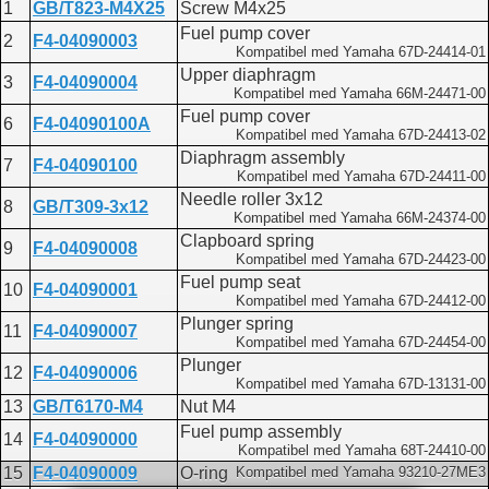
1
GB/T823-M4X25
Screw M4x25
Fuel pump cover
2
F4-04090003
Kompatibel med Yamaha 67D-24414-01
Upper diaphragm
3
F4-04090004
Kompatibel med Yamaha 66M-24471-00
Fuel pump cover
6
F4-04090100A
Kompatibel med Yamaha 67D-24413-02
Diaphragm assembly
7
F4-04090100
Kompatibel med Yamaha 67D-24411-00
Needle roller 3x12
8
GB/T309-3x12
Kompatibel med Yamaha 66M-24374-00
Clapboard spring
9
F4-04090008
Kompatibel med Yamaha 67D-24423-00
Fuel pump seat
10
F4-04090001
Kompatibel med Yamaha 67D-24412-00
Plunger spring
11
F4-04090007
Kompatibel med Yamaha 67D-24454-00
Plunger
12
F4-04090006
Kompatibel med Yamaha 67D-13131-00
13
GB/T6170-M4
Nut M4
Fuel pump assembly
14
F4-04090000
Kompatibel med Yamaha 68T-24410-00
15
F4-04090009
O-ring
Kompatibel med Yamaha 93210-27ME3