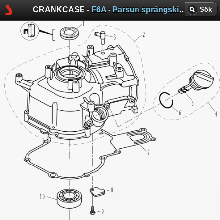
CRANKCASE -
F6A
-
Parsun sprängskisser
Sök