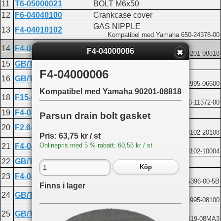
11
T6-05000021
BOLT M6x50
12
F6-04040100
Crankcase cover
GAS NIPPLE
13
F4-04010102
Kompatibel med Yamaha 650-24378-00
Drain bolt gasket
14
F4-04000006
F4-04000006
Kompatibel med Yamaha 90201-08818
15
GB/T5783-M8x14
Bolt M8x14
F4-04000006
Washer 6
16
GB/T97.1-6
Kompatibel med Yamaha 92995-06600
Kompatibel med Yamaha 90201-08818
Joint pipe
18
F15-04000005
Kompatibel med Yamaha 676-11372-00
19
F4-04060000
Oil seal casing assembly
Parsun drain bolt gasket
Oil seal 20x30x7
20
F2.6-04010001
Kompatibel med Yamaha 93102-20108
Pris: 63,75 kr / st
Oil seal 10.8x21x7
Onlinepris med 5 % rabatt: 60,56 kr / st
21
F4-04060004
Kompatibel med Yamaha 93102-10004
22
GB/T3452.1-32.5x1.8
O-ring 32.5x1.8
Köp
Oil seal casing
23
F4-04060001
Kompatibel med Yamaha 68D-E5396-00-5B
Finns i lager
Washer 8
24
GB/T97.1-8
Kompatibel med Yamaha 92995-08100
Bolt M8x20
25
GB/T5783-M8x20
Kompatibel med Yamaha 90119-08MA3