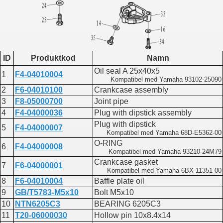
ID
Produktkod
Namn
Oil seal A 25x40x5
1
F4-04010004
Kompatibel med Yamaha 93102-25090
2
F6-04010100
Crankcase assembly
3
F8-05000700
Joint pipe
4
F4-04000036
Plug with dipstick assembly
Plug with dipstick
5
F4-04000007
Kompatibel med Yamaha 68D-E5362-00
O-RING
6
F4-04000008
Kompatibel med Yamaha 93210-24M79
Crankcase gasket
7
F6-04000001
Kompatibel med Yamaha 6BX-11351-00
8
F6-04010004
Baffle plate oil
9
GB/T5783-M5x10
Bolt M5x10
10
NTN6205C3
BEARING 6205C3
11
T20-06000030
Hollow pin 10x8.4x14