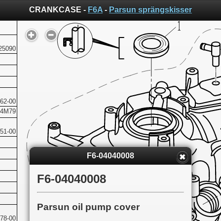
CRANKCASE -
F6A
-
Parsun sprängskisser
25090
62-00
24M79
51-00
F6-04040008
F6-04040008
Parsun oil pump cover
78-00