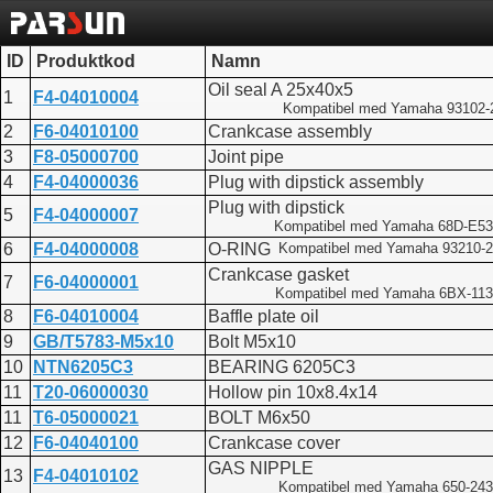
ID
Produktkod
Namn
Oil seal A 25x40x5
1
F4-04010004
Kompatibel med Yamaha 93102-
2
F6-04010100
Crankcase assembly
3
F8-05000700
Joint pipe
4
F4-04000036
Plug with dipstick assembly
Plug with dipstick
5
F4-04000007
Kompatibel med Yamaha 68D-E53
6
F4-04000008
O-RING
Kompatibel med Yamaha 93210-
Crankcase gasket
7
F6-04000001
Kompatibel med Yamaha 6BX-113
8
F6-04010004
Baffle plate oil
9
GB/T5783-M5x10
Bolt M5x10
10
NTN6205C3
BEARING 6205C3
11
T20-06000030
Hollow pin 10x8.4x14
11
T6-05000021
BOLT M6x50
12
F6-04040100
Crankcase cover
GAS NIPPLE
13
F4-04010102
Kompatibel med Yamaha 650-243