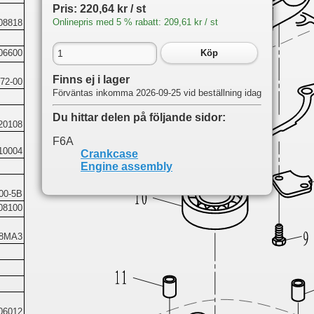
Pris: 220,64 kr / st
Onlinepris med 5 % rabatt: 209,61 kr / st
08818
06600
Köp
Finns ej i lager
72-00
Förväntas inkomma 2026-09-25 vid beställning idag
Du hittar delen på följande sidor:
20108
F6A
10004
Crankcase
Engine assembly
00-5B
08100
08MA3
06012