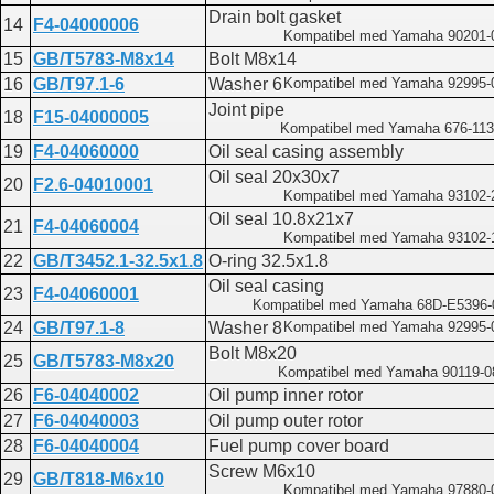
Drain bolt gasket
14
F4-04000006
Kompatibel med Yamaha 90201-
15
GB/T5783-M8x14
Bolt M8x14
16
GB/T97.1-6
Washer 6
Kompatibel med Yamaha 92995-
Joint pipe
18
F15-04000005
Kompatibel med Yamaha 676-113
19
F4-04060000
Oil seal casing assembly
Oil seal 20x30x7
20
F2.6-04010001
Kompatibel med Yamaha 93102-
Oil seal 10.8x21x7
21
F4-04060004
Kompatibel med Yamaha 93102-
22
GB/T3452.1-32.5x1.8
O-ring 32.5x1.8
Oil seal casing
23
F4-04060001
Kompatibel med Yamaha 68D-E5396-
24
GB/T97.1-8
Washer 8
Kompatibel med Yamaha 92995-
Bolt M8x20
25
GB/T5783-M8x20
Kompatibel med Yamaha 90119-
26
F6-04040002
Oil pump inner rotor
27
F6-04040003
Oil pump outer rotor
28
F6-04040004
Fuel pump cover board
Screw M6x10
29
GB/T818-M6x10
Kompatibel med Yamaha 97880-