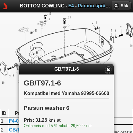
BOTTOM COWLING -
F4
-
Parsun sprängskisser
Sök
GB/T97.1-6
GB/T97.1-6
Kompatibel med Yamaha 92995-06600
Parsun washer 6
ID
Produktkod
Namn
Pris: 31,25 kr / st
1
F4-05000001-A
Bottom cowling
Onlinepris med 5 % rabatt: 29,69 kr / st
Screw M6x14
2
GB/T818-M6X14
Kompatibel med Yamaha 90159-06M19