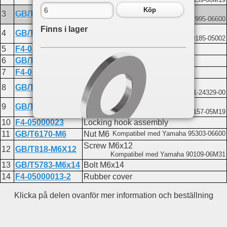
Washer 6
Köp
3
GB/T97.1-6
Kompatibel med Yamaha 92995-06600
Finns i lager
Lock nut M5
4
GB/T889.1-M5
Kompatibel med Yamaha 90185-05002
5
F4-05000016
Grip handle
6
GB/T5783-M6X25
Bolt M6x25
7
F4-05000020
Locking hook assembly
Washer 5
8
GB/T97.1-5
Kompatibel med Yamaha 6Y1-24329-00
Screw M5x16
9
GB/T818-M5X16
Kompatibel med Yamaha 90157-05M19
10
F4-05000023
Locking hook assembly
11
GB/T6170-M6
Nut M6
Kompatibel med Yamaha 95303-06600
Screw M6x12
Du hittar delen på följande sidor:
12
GB/T818-M6X12
Kompatibel med Yamaha 90109-06M31
F2.6
13
GB/T5783-M6x14
Bolt M6x14
Bracket
14
F4-05000013-2
Rubber cover
Cylinder and crankcase 1
Cylinder and crankcase 2
Klicka på delen ovanför mer information och beställning
Ignitor
Intake
Lower casing and drive 1