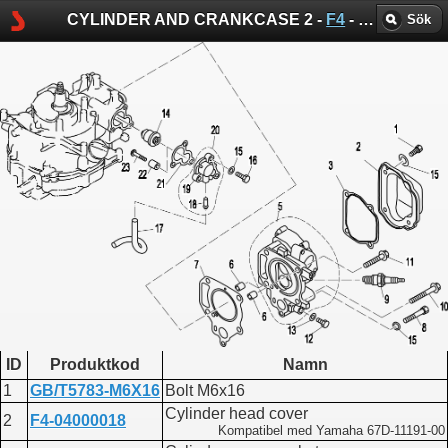
CYLINDER AND CRANKCASE 2 -
F4
-
Parsun spr
Sök
ID
Produktkod
Namn
1
GB/T5783-M6X16
Bolt M6x16
Cylinder head cover
2
F4-04000018
Kompatibel med Yamaha 67D-11191-00